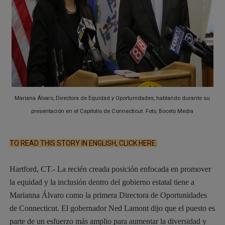
¡8 años en espera! Líderes religiosos de CT denuncian 
BAD BUNNY CONVIERTE EL MEDIO TIEMPO DEL SUPER
PROTESTA EN HARTFORD TERMINA CON ACTIVISTAS R
MANCHESTER: NIÑA DE 3 AÑOS MUERE TRAS SER ATRO
Mariana Álvaro, Directora de Equidad y Oportunidades, hablando durante su
CT ANUNCIA TARJETA DE $300 PARA HOGARES AFECT
presentación en el Capitolio de Connecticut. Foto, Boceto Media
TO READ THIS STORY IN ENGLISH, CLICK HERE.
Hartford, CT.- La recién creada posición enfocada en promover
la equidad y la inclusión dentro del gobierno estatal tiene a
Marianna Álvaro como la primera Directora de Oportunidades
de Connecticut. El gobernador Ned Lamont dijo que el puesto es
parte de un esfuerzo más amplio para aumentar la diversidad y