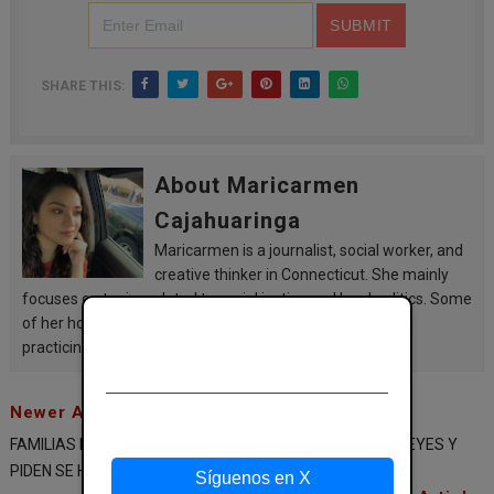
SHARE THIS:
About Maricarmen
Cajahuaringa
Maricarmen is a journalist, social worker, and
creative thinker in Connecticut. She mainly
focuses on topics related to social justice and local politics. Some
of her hobbies are a pleasant walk, reading, cooking, and
¡Síguenos en las redes
practicing yoga.
sociales!
Newer Article
Mantente al día y sigue nuestras redes
sociales para más novedades.
FAMILIAS HISPANAS DE CT, CELEBRAN EL DÍA DE LOS 3 REYES Y
PIDEN SE HAGA UN FERIADO ESTATAL
Síguenos en X