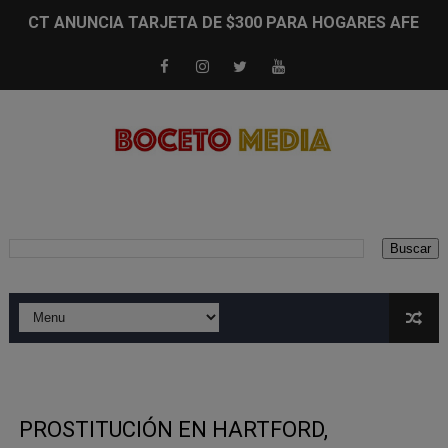
CT ANUNCIA TARJETA DE $300 PARA HOGARES AFECT
NEW BRITAIN RECLAMA $241,000 A LA EXALCALDEZA E
5 ARRESTADOS EN OPERATIVO ENCUBIERTO EN NEW B
MILES DE PERUANOS EN CT VOTAN ENTRE TENSIÓN, D
CANDIDATO REPUBLICANO JADON MACCORMACK BAJO
Buscar
NUEVAS ACUSACIONES: ESTADO INTERVIENE E INVEST
PROTESTA "ICE OUT OF CT" TOMÓ EL CENTRO DE HAR
HPATV CELEBRA 50 AÑOS CON MUDANZA A LA BIBLIO
UNA NOCHE DE GLAMOUR Y EMPODERAMIENTO: MUJER 
LATINOS DE CT ESCUCHAN PROPUESTAS MIENTRAS CR
PROSTITUCIÓN EN HARTFORD,