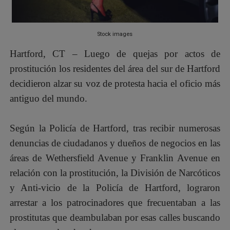
Héroes invisibles no más: Connecticut lanza la placa q
¡8 años en espera! Líderes religiosos de CT denuncian 
Stock images
Hartford, CT – Luego de quejas por actos de
BAD BUNNY CONVIERTE EL MEDIO TIEMPO DEL SUPER
prostitución los residentes del área del sur de Hartford
PROTESTA EN HARTFORD TERMINA CON ACTIVISTAS R
decidieron alzar su voz de protesta hacia el oficio más
antiguo del mundo.
MANCHESTER: NIÑA DE 3 AÑOS MUERE TRAS SER ATRO
CT ANUNCIA TARJETA DE $300 PARA HOGARES AFECT
Según la Policía de Hartford, tras recibir numerosas
denuncias de ciudadanos y dueños de negocios en las
áreas de Wethersfield Avenue y Franklin Avenue en
relación con la prostitución, la División de Narcóticos
y Anti-vicio de la Policía de Hartford, lograron
arrestar a los patrocinadores que frecuentaban a las
prostitutas que deambulaban por esas calles buscando