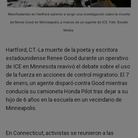
¡8 años en espera! Líderes religiosos de CT denuncian 
Manifestantes en Hartford salieron a exigir una investigación sobre la muerte
BAD BUNNY CONVIERTE EL MEDIO TIEMPO DEL SUPER
de Renee Good en Minneapolis, a manos de un agente de ICE. Foto: Boceto
Media.
PROTESTA EN HARTFORD TERMINA CON ACTIVISTAS R
Hartford, CT.-La muerte de la poeta y escritora
MANCHESTER: NIÑA DE 3 AÑOS MUERE TRAS SER ATRO
estadounidense Renee Good durante un operativo
CT ANUNCIA TARJETA DE $300 PARA HOGARES AFECT
de ICE en Minnesota reavivó el debate sobre el uso
de la fuerza en acciones de control migratorio. El 7
de enero, un agente disparó contra Good mientras
conducía su camioneta Honda Pilot tras dejar a su
hijo de 6 años en la escuela en un vecindario de
Minneapolis.
En Connecticut, activistas se reunieron a las