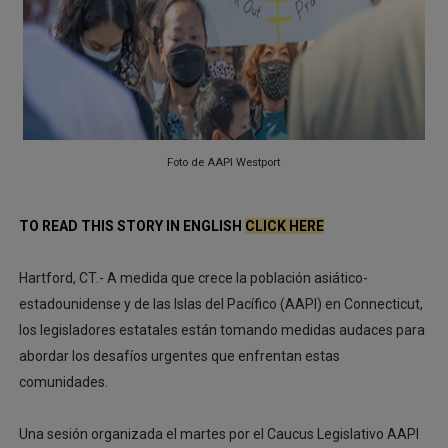
Héroes invisibles no más: Connecticut lanza la placa q
¡8 años en espera! Líderes religiosos de CT denuncian 
BAD BUNNY CONVIERTE EL MEDIO TIEMPO DEL SUPER
PROTESTA EN HARTFORD TERMINA CON ACTIVISTAS R
Foto de AAPI Westport
MANCHESTER: NIÑA DE 3 AÑOS MUERE TRAS SER ATRO
TO READ THIS STORY IN ENGLISH
CLICK HERE
Hartford, CT.- A medida que crece la población asiático-
estadounidense y de las Islas del Pacífico (AAPI) en Connecticut,
los legisladores estatales están tomando medidas audaces para
abordar los desafíos urgentes que enfrentan estas
comunidades.
Una sesión organizada el martes por el Caucus Legislativo AAPI