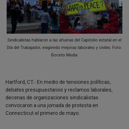
Héroes invisibles no más: Connecticut lanza la placa q
¡8 años en espera! Líderes religiosos de CT denuncian 
BAD BUNNY CONVIERTE EL MEDIO TIEMPO DEL SUPER
Sindicalistas hablaron a las afueras del Capitolio estatal en el
PROTESTA EN HARTFORD TERMINA CON ACTIVISTAS R
Día del Trabajador, exigiendo mejoras laborales y civiles. Foto:
Boceto Media
MANCHESTER: NIÑA DE 3 AÑOS MUERE TRAS SER ATRO
Hartford, CT.- En medio de tensiones políticas,
debates presupuestarios y reclamos laborales,
decenas de organizaciones sindicalistas
convocaron a una jornada de protesta en
Connecticut el primero de mayo.