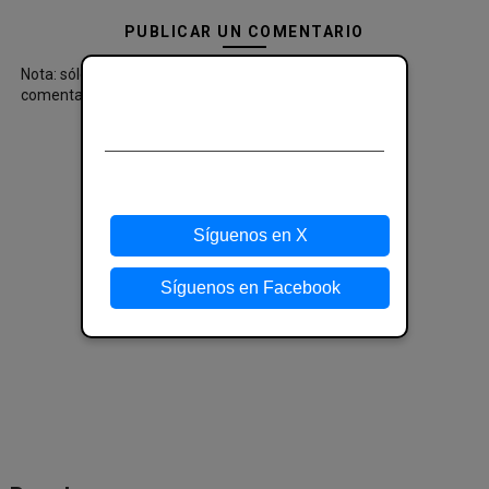
PUBLICAR UN COMENTARIO
Nota: sólo los miembros de este blog pueden publicar
¡Síguenos en las redes
comentarios.
sociales!
Mantente al día y sigue nuestras redes
sociales para más novedades.
Síguenos en X
Síguenos en Facebook